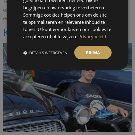
goed te laten werken, het gebruik te
Terwijl jij geniet van je vrije dagen, loopt de
begrijpen en uw ervaring te verbeteren.
energiemeter gewoon door. Met een paar
Sommige cookies helpen ons om de site
eenvoudige stappen houd […]
te optimaliseren en relevante inhoud te
tonen. U kunt ervoor kiezen om cookies te
Klant in beeld: Peter Visser
accepteren of af te wijzen.
Privacybeleid
PRIMA
DETAILS WEERGEVEN