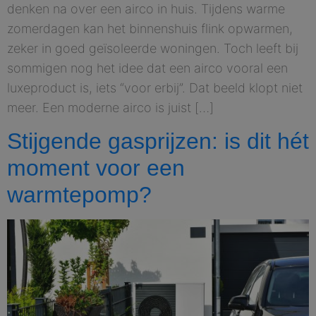
denken na over een airco in huis. Tijdens warme
zomerdagen kan het binnenshuis flink opwarmen,
zeker in goed geïsoleerde woningen. Toch leeft bij
sommigen nog het idee dat een airco vooral een
luxeproduct is, iets “voor erbij”. Dat beeld klopt niet
meer. Een moderne airco is juist […]
Stijgende gasprijzen: is dit hét
moment voor een
warmtepomp?