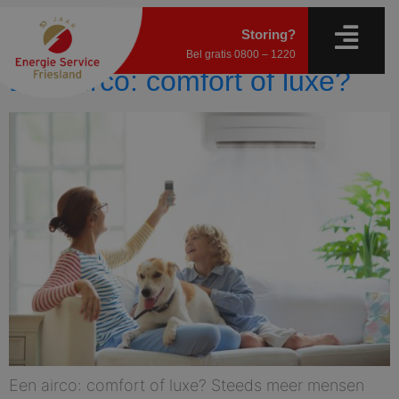
Auteur:
ab
Storing?
Bel gratis
0800 – 1220
Een airco: comfort of luxe?
Een airco: comfort of luxe? Steeds meer mensen