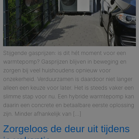
Stijgende gasprijzen: is dit hét moment voor een
warmtepomp? Gasprijzen blijven in beweging en
zorgen bij veel huishoudens opnieuw voor
onzekerheid. Verduurzamen is daardoor niet langer
alleen een keuze voor later. Het is steeds vaker een
slimme stap voor nu. Een hybride warmtepomp kan
daarin een concrete en betaalbare eerste oplossing
zijn. Minder afhankelijk van […]
Zorgeloos de deur uit tijdens