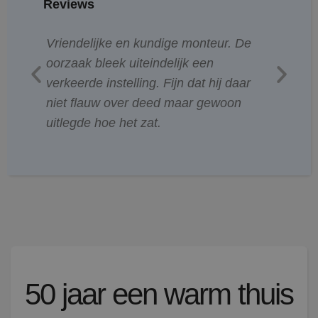
Reviews
le
Vriendelijke en kundige monteur. De
N
oorzaak bleek uiteindelijk een
z
.
verkeerde instelling. Fijn dat hij daar
n
niet flauw over deed maar gewoon
m
uitlegde hoe het zat.
50 jaar een warm thuis