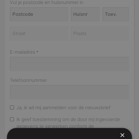
Vul je postcode en huisnummer in
E-mailadres
*
Telefoonnummer
Ja, ik wil mij aanmelden voor de nieuwsbrief
Ik geef toestemming om de door mij ingevoerde
gegevens te verwerken conform de
×
privacyverklaring
*