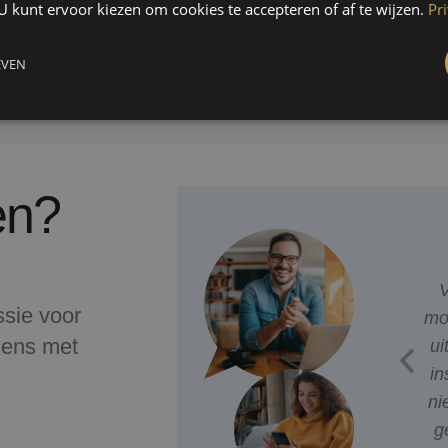
U kunt ervoor kiezen om cookies te accepteren of af te wijzen.
Pr
EVEN
en?
oor mij van
Goede onderhoudsmonteur
V
ssie voor
les adequaat
die de hele ketel uit elkaar
mo
dens met
 totaal is erg
heeft gehaald. Was de
ui
ig!
eerste keer dat ik dit zo
in
uitgebreid zag.
ni
g