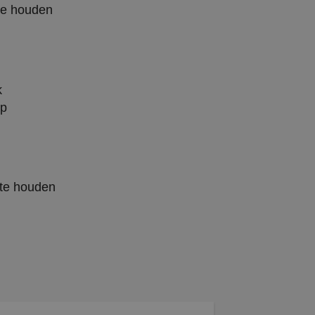
te houden
k
op
 te houden