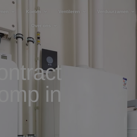
rmen
Koelen
Ventileren
Verduurzamen
Over ons
ntract
omp in