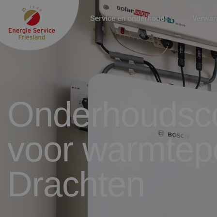
Service en onderhoud
Verwa
Onderhoudsco
voor warmtep
Drachten