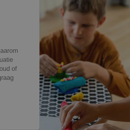
 Daarom
uatie
oud of
graag