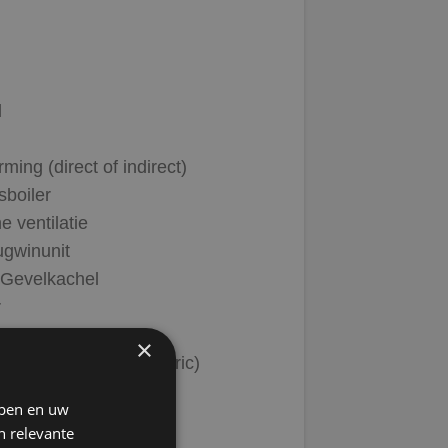
l
ing (direct of indirect)
sboiler
 ventilatie
ugwinunit
 Gevelkachel
r
ning
×
(hybride en all-electric)
jpen en uw
n relevante