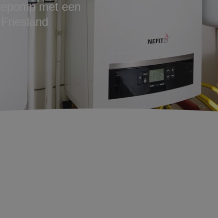
mtepomp met een
Friesland