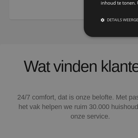
inhoud te tonen. 
DETAILS WEERG
Wat vinden klant
Voor zover v
24/7 comfort, dat is onze belofte. Met pa
toepassing, al
het vak helpen we ruim 30.000 huishou
uitgevoerd, Het
prett
onze service.