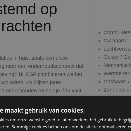
stemd op
Drachten
Combi-kete
CV-haard
Luchtverwarm
Geiser / Ga
ies in huis, zoals een airco,
Mechanische
aag naar een onderhoudscontract dat
Warmte ter
omgeving? Bij ESF combineren we het
Gashaard /
ouwd adres. Zo blijven jouw
Zonneboile
goed onderhouden en heb je één vast
Airconditio
s) in Drachten.
Warmtepomp 
e maakt gebruik van cookies.
Heater
kies om onze website goed te laten werken, het gebruik te begri
teren. Sommige cookies helpen ons om de site te optimaliseren e