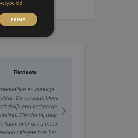
ivacybeleid
PRIMA
Reviews
riendelijke en kundige
Nadat de werkzaamhed
nteur. De oorzaak bleek
uitgevoerd zijn, de kete
teindelijk een verkeerde
uitwendig ook even
stelling. Fijn dat hij daar
nalopen. Veel vet van d
et flauw over deed maar
bouten op de mantel. I
ewoon uitlegde hoe het
maar een kleinigheid.