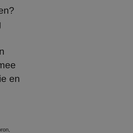
ten?
g
n
rmee
ie en
bron,