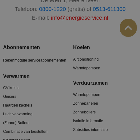
De Werf 1, Heerenveen
Telefoon:
0800-1220
(gratis) of
0513-611300
E-mail:
info@energieservice.nl
Abonnementen
Koelen
Airconditioning
Rekenmodule serviceabonnementen
Warmtepompen
Verwarmen
Verduurzamen
CV-ketels
Warmtepompen
Geisers
Zonnepanelen
Haarden kachels
Zonneboilers
Luchtverwarming
Isolatie informatie
(Zonne) Boilers
Subsidies informatie
Combinatie van toestellen