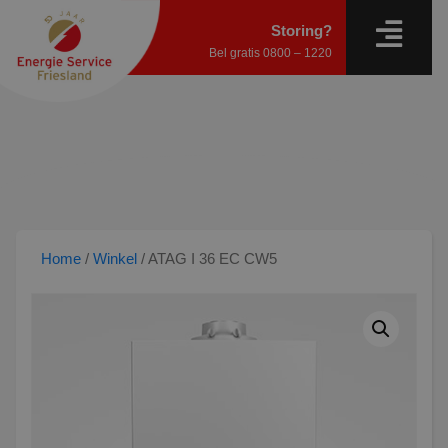
Storing?
Bel gratis
0800 – 1220
Home
/
Winkel
/
ATAG I 36 EC CW5