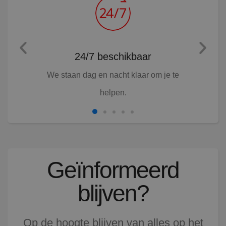
24/7 beschikbaar
Ruim
n voor de
We staan dag en nacht klaar om je te
Gro
helpen.
servic
Geïnformeerd
blijven?
Op de hoogte blijven van alles op het