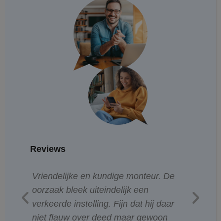
Reviews
le
Vriendelijke en kundige monteur. De
N
oorzaak bleek uiteindelijk een
z
.
verkeerde instelling. Fijn dat hij daar
n
niet flauw over deed maar gewoon
m