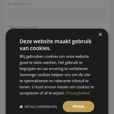
E-mailadres
*
Telefoonnummer
×
Deze website maakt gebruik
van cookies.
Ja, ik wil mij aanmelden voor de nieuwsbrief
Wij gebruiken cookies om onze website
Ik geef toestemming om de door mij ingevoerde
goed te laten werken, het gebruik te
gegevens te verwerken conform de
begrijpen en uw ervaring te verbeteren.
privacyverklaring
*
Sommige cookies helpen ons om de site
te optimaliseren en relevante inhoud te
tonen. U kunt ervoor kiezen om cookies te
accepteren of af te wijzen.
Privacybeleid
PRIMA
DETAILS WEERGEVEN