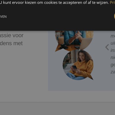
U kunt ervoor kiezen om cookies te accepteren of af te wijzen.
Pr
ten?
Re
EVEN
or mij van
Goede onderhoudsmonteur
Vr
assie voor
lles adequaat
die de hele ketel uit elkaar
m
udens met
t totaal is erg
heeft gehaald. Was de
ui
eerste keer dat ik dit zo
in
uitgebreid zag.
ni
g
za