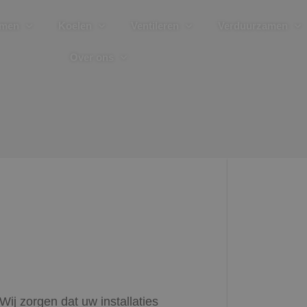
rmen
Koelen
Ventileren
Verduurzamen
Over ons
Wij zorgen dat uw installaties