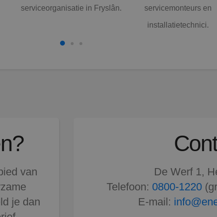
serviceorganisatie in Fryslân.
servicemonteurs en
installatietechnici.
en?
Cont
bied van
De Werf 1, 
urzame
Telefoon:
0800-1220
(gr
ld je dan
E-mail:
info@ene
ief.