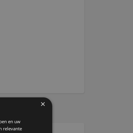
×
jpen en uw
n relevante