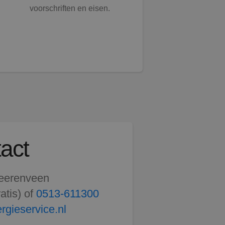
voorschriften en eisen.
voor de toekomst.
act
Heerenveen
atis) of
0513-611300
rgieservice.nl