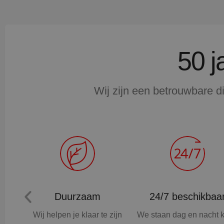
50 j
Wij zijn een betrouwbare d
Duurzaam
24/7 beschikbaa
e
Wij helpen je klaar te zijn
We staan dag en nacht k