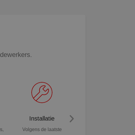
edewerkers.
Installatie
Duurzaam
s,
Volgens de laatste
Wij helpen je klaar te zijn