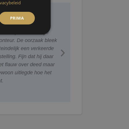
ivacybeleid
views
PRIMA
iendelijke en kundige
Nadat de werkzaamhed
onteur. De oorzaak bleek
uitgevoerd zijn, de ketel
teindelijk een verkeerde
uitwendig ook even
stelling. Fijn dat hij daar
nalopen. Veel vet van d
et flauw over deed maar
bouten op de mantel. Is
ewoon uitlegde hoe het
maar een kleinigheid.
t.