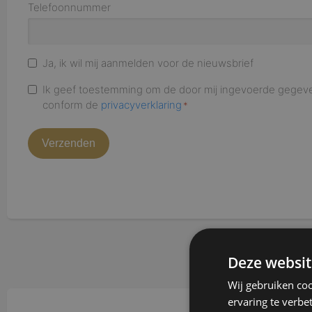
Telefoonnummer
Ja, ik wil mij aanmelden voor de nieuwsbrief
Ik geef toestemming om de door mij ingevoerde gegev
conform de
privacyverklaring
*
Deze websit
Wij gebruiken coo
ervaring te verbe