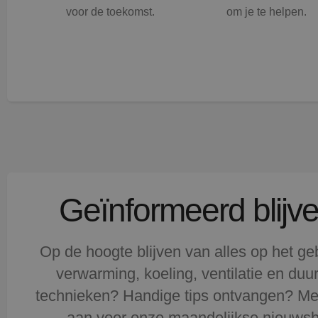
en.
voor de toekomst.
om je te helpen.
Geïnformeerd blijv
Op de hoogte blijven van alles op het ge
verwarming, koeling, ventilatie en du
technieken? Handige tips ontvangen? Me
aan voor onze maandelijkse nieuwsbr