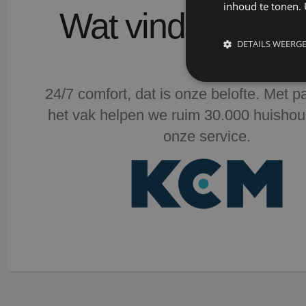
inhoud te tonen. 
Wat vinden klan
DETAILS WEERG
Voor zover vo
24/7 comfort, dat is onze belofte. Met p
toepassing, a
het vak helpen we ruim 30.000 huisho
uitgevoerd, He
prettig!
onze service.